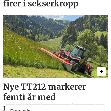
firer i sekserkropp
Nye TT212 markerer
femti år­ med
redskapsbærere fra Aebi