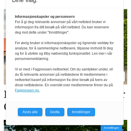
Dine valg:
Informasjonskapsler og personvern
For å gi deg relevante annonser på vårt nettsted bruker vi
informasjon fra ditt besøk på vårt nettsted. Du kan reservere
deg mot dette under "Innstillinger".
For øvrig bruker vi informasjonskapsler og lignende verktøy for
analyse, for å sammenligne nettlesere, tilpasse innhold til deg
og for å utvikle og tilby nødvendig funksjonalitet. Les mer i vår
personvernerklæring.
Vi er med i Fagpressen-nettverket. Om du samtykker under, vil
du få relevante annonser på nettstedene til medlemmene i
nettverket basert på informasjon fra dine besøk på tvers av
disse nettstedene. En oversikt over medlemmene finner du på
Fagpressen.no.
Komfort er stikkordet for
Claas Axion 8
Avvis alle
Godta
Innstillinger
Innstillinger