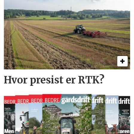
Hvor presist er RTK?