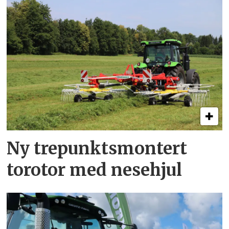
Ny trepunkts­montert
torotor med nesehjul