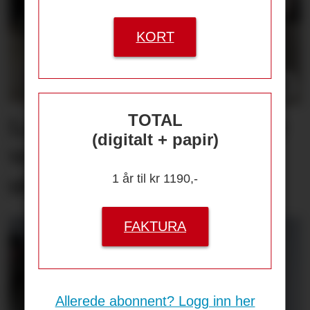
KORT
TOTAL
Lastebilen er et rullende
(digitalt + papir)
verksted med alt av
1 år til kr 1190,-
utstyr
FAKTURA
Allerede abonnent? Logg inn her