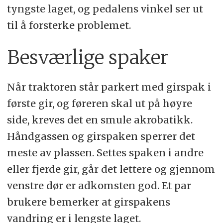
tyngste laget, og pedalens vinkel ser ut
- Kaldstartegenskaper
til å forsterke problemet.
- Kjøring langs vei
Besværlige spaker
- Kløtjspedal
Når traktoren står parkert med girspak i
- Vekt
første gir, og føreren skal ut på høyre
side, kreves det en smule akrobatikk.
Håndgassen og girspaken sperrer det
meste av plassen. Settes spaken i andre
eller fjerde gir, går det lettere og gjennom
venstre dør er adkomsten god. Et par
brukere bemerker at girspakens
vandring er i lengste laget.