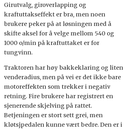
Girutvalg, giroverlapping og
+ Servicevennlighet
kraftuttakseffekt er bra, men noen
brukere peker på at løsningen med å
+ Bakkeklaring
skifte aksel for å velge mellom 540 og
1000 o/min på kraftuttaket er for
+ Venderadius
tungvinn.
+ Kjøp av reservedeler
Traktoren har høy bakkeklaring og liten
+ Driftsøkonomi
venderadius, men på vei er det ikke bare
motoreffekten som trekker i negativ
Negativt
retning. Fire brukere har registrert en
- Drivstofforbruk
sjenerende skjelving på rattet.
Betjeningen er stort sett grei, men
- Motorytelse
kløtsjpedalen kunne vært bedre. Den er i