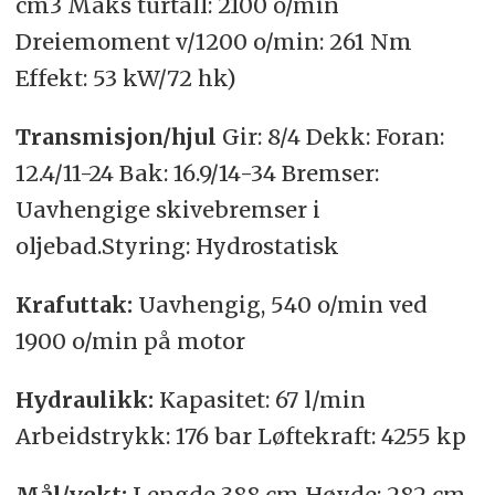
cm3 Maks turtall: 2100 o/min
Dreiemoment v/1200 o/min: 261 Nm
Effekt: 53 kW/72 hk)
Transmisjon/hjul
Gir: 8/4 Dekk: Foran:
12.4/11-24 Bak: 16.9/14-34 Bremser:
Uavhengige skivebremser i
oljebad.Styring: Hydrostatisk
Krafuttak:
Uavhengig, 540 o/min ved
1900 o/min på motor
Hydraulikk:
Kapasitet: 67 l/min
Arbeidstrykk: 176 bar Løftekraft: 4255 kp
Mål/vekt:
Lengde 388 cm Høyde: 282 cm