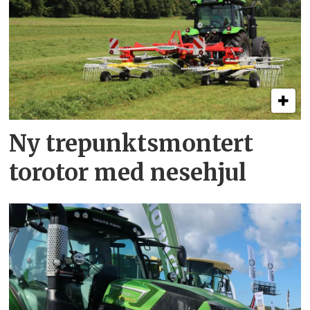
Ny trepunkts­montert
torotor med nesehjul