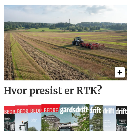
Hvor presist er RTK?