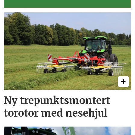
Ny trepunkts­montert
torotor med nesehjul