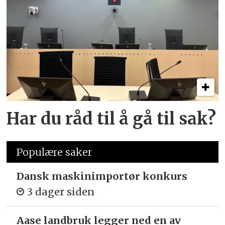
Har du råd til å gå til sak?
Populære saker
Dansk maskinimportør konkurs
3 dager siden
Aase landbruk legger ned en av