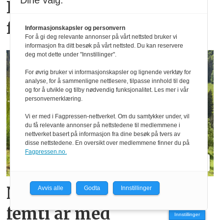
Dine valg:
Kubota M7-174 KVT: En
firer i sekserkropp
Informasjonskapsler og personvern
For å gi deg relevante annonser på vårt nettsted bruker vi
informasjon fra ditt besøk på vårt nettsted. Du kan reservere
deg mot dette under "Innstillinger".
For øvrig bruker vi informasjonskapsler og lignende verktøy for
analyse, for å sammenligne nettlesere, tilpasse innhold til deg
og for å utvikle og tilby nødvendig funksjonalitet. Les mer i vår
personvernerklæring.
Vi er med i Fagpressen-nettverket. Om du samtykker under, vil
du få relevante annonser på nettstedene til medlemmene i
nettverket basert på informasjon fra dine besøk på tvers av
disse nettstedene. En oversikt over medlemmene finner du på
Fagpressen.no.
Nye TT212 markerer
Avvis alle
Godta
Innstillinger
femti år­ med
Innstillinger