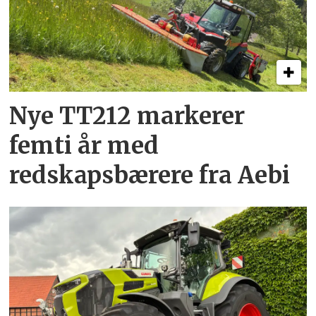
Nye TT212 markerer
femti år­ med
redskapsbærere fra Aebi