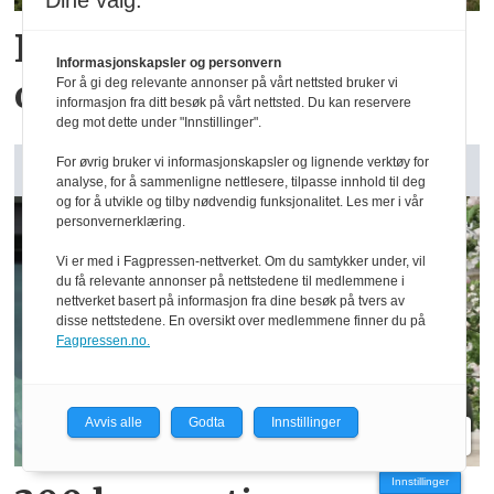
Dine valg:
Reidar har million­
Informasjonskapsler og personvern
omsetning fra 75 dekar
For å gi deg relevante annonser på vårt nettsted bruker vi
informasjon fra ditt besøk på vårt nettsted. Du kan reservere
deg mot dette under "Innstillinger".
For øvrig bruker vi informasjonskapsler og lignende verktøy for
GARDSANALYSE: Vår kommentar
analyse, for å sammenligne nettlesere, tilpasse innhold til deg
og for å utvikle og tilby nødvendig funksjonalitet. Les mer i vår
personvernerklæring.
Vi er med i Fagpressen-nettverket. Om du samtykker under, vil
du få relevante annonser på nettstedene til medlemmene i
nettverket basert på informasjon fra dine besøk på tvers av
disse nettstedene. En oversikt over medlemmene finner du på
Fagpressen.no.
Avvis alle
Godta
Innstillinger
Innstillinger