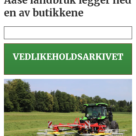
Aase landbruk legger ned
en av butikkene
VEDLIKEHOLDS­ARKIVET