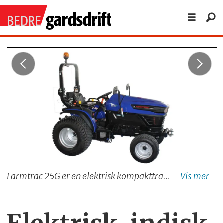
Farmtrac 25G er en elektrisk kompakttraktor som nå blir tilgjengelig i Norge.