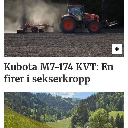
Kubota M7-174 KVT: En
firer i sekserkropp