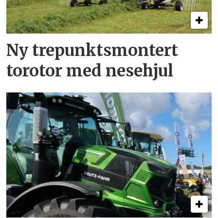
Ny trepunkts­montert
torotor med nesehjul