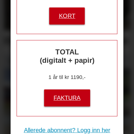
KORT
Hjelp oss å bli enda bedre
TOTAL
(digitalt + papir)
SERIE: Vi følger familien
1 år til kr 1190,-
FAKTURA
Allerede abonnent? Logg inn her