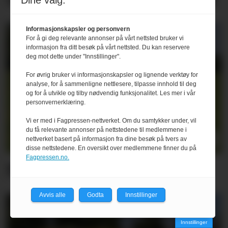
Dine valg:
Informasjonskapsler og personvern
For å gi deg relevante annonser på vårt nettsted bruker vi
informasjon fra ditt besøk på vårt nettsted. Du kan reservere
deg mot dette under "Innstillinger".
For øvrig bruker vi informasjonskapsler og lignende verktøy for
analyse, for å sammenligne nettlesere, tilpasse innhold til deg
og for å utvikle og tilby nødvendig funksjonalitet. Les mer i vår
personvernerklæring.
Vi er med i Fagpressen-nettverket. Om du samtykker under, vil
du få relevante annonser på nettstedene til medlemmene i
nettverket basert på informasjon fra dine besøk på tvers av
disse nettstedene. En oversikt over medlemmene finner du på
Fagpressen.no.
Novacat blir breiere
Avvis alle
Godta
Innstillinger
Innstillinger