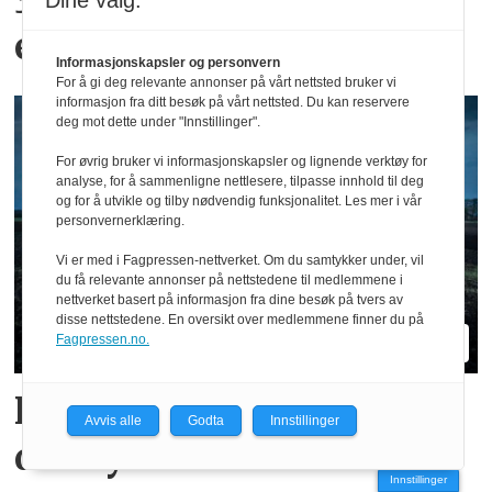
300 kroner timen med
Dine valg:
epler og moreller
Informasjonskapsler og personvern
For å gi deg relevante annonser på vårt nettsted bruker vi
informasjon fra ditt besøk på vårt nettsted. Du kan reservere
deg mot dette under "Innstillinger".
For øvrig bruker vi informasjonskapsler og lignende verktøy for
analyse, for å sammenligne nettlesere, tilpasse innhold til deg
og for å utvikle og tilby nødvendig funksjonalitet. Les mer i vår
personvernerklæring.
Vi er med i Fagpressen-nettverket. Om du samtykker under, vil
du få relevante annonser på nettstedene til medlemmene i
nettverket basert på informasjon fra dine besøk på tvers av
disse nettstedene. En oversikt over medlemmene finner du på
Fagpressen.no.
Hvilke merker er størst i
Avvis alle
Godta
Innstillinger
ditt fylke?
Innstillinger