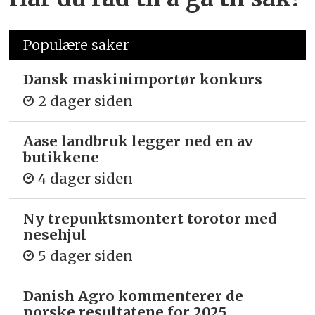
Populære saker
Dansk maskinimportør konkurs
2 dager siden
Aase landbruk legger ned en av
butikkene
4 dager siden
Ny trepunkts­montert torotor med
nesehjul
5 dager siden
Danish Agro kommenterer de
norske resultatene for 2025