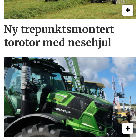
Ny trepunkts­montert
torotor med nesehjul