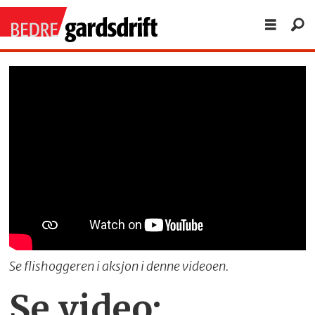
Se flishoggeren i aksjon i denne videoen.
Se video: