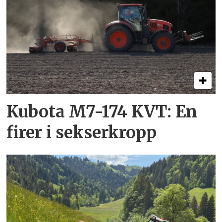
Kubota M7-174 KVT: En
firer i sekserkropp