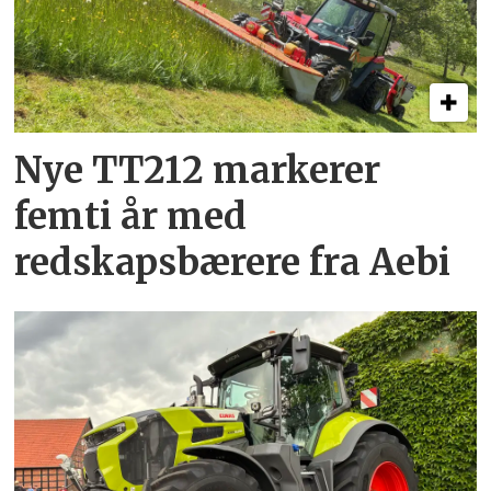
Nye TT212 markerer
femti år­ med
redskapsbærere fra Aebi