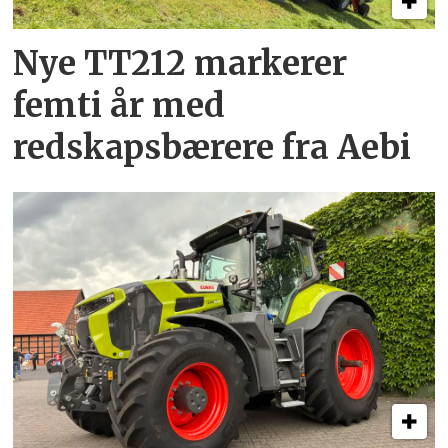
Nye TT212 markerer
femti år­ med
redskapsbærere fra Aebi