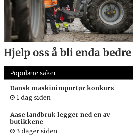
Hjelp oss å bli enda bedre
Populære saker
Dansk maskinimportør konkurs
1 dag siden
Aase landbruk legger ned en av
butikkene
3 dager siden