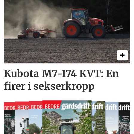
Kubota M7-174 KVT: En
firer i sekserkropp