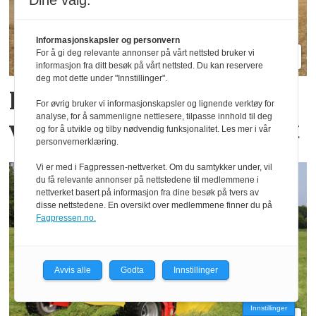
Dine valg:
Informasjonskapsler og personvern
For å gi deg relevante annonser på vårt nettsted bruker vi
informasjon fra ditt besøk på vårt nettsted. Du kan reservere
deg mot dette under "Innstillinger".
Her sår de korn og fang­
For øvrig bruker vi informasjonskapsler og lignende verktøy for
analyse, for å sammenligne nettlesere, tilpasse innhold til deg
vekster i samme overfart
og for å utvikle og tilby nødvendig funksjonalitet. Les mer i vår
personvernerklæring.
Vi er med i Fagpressen-nettverket. Om du samtykker under, vil
du få relevante annonser på nettstedene til medlemmene i
nettverket basert på informasjon fra dine besøk på tvers av
disse nettstedene. En oversikt over medlemmene finner du på
Fagpressen.no.
Avvis alle
Godta
Innstillinger
Innstillinger