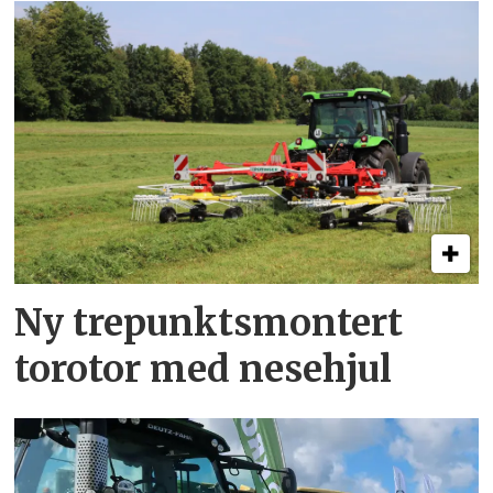
Ny trepunkts­montert
torotor med nesehjul