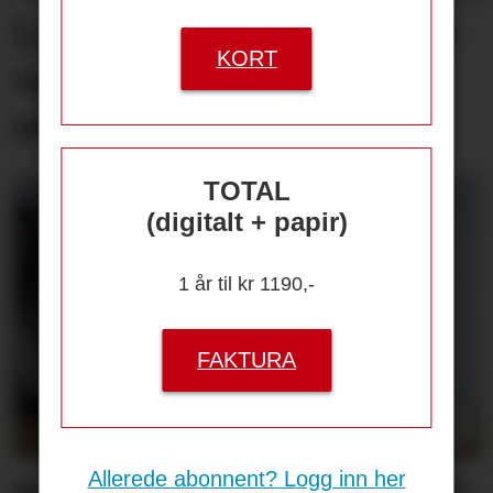
Lastebilen er et rullende
KORT
verksted med alt av
utstyr
TOTAL
(digitalt + papir)
1 år til kr 1190,-
FAKTURA
Allerede abonnent? Logg inn her