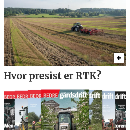
Hvor presist er RTK?