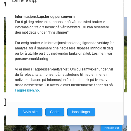
Dine valg:
vekster i samme overfart
Informasjonskapsler og personvern
For å gi deg relevante annonser på vårt nettsted bruker vi
informasjon fra ditt besøk på vårt nettsted. Du kan reservere
deg mot dette under "Innstillinger".
For øvrig bruker vi informasjonskapsler og lignende verktøy for
analyse, for å sammenligne nettlesere, tilpasse innhold til deg
og for å utvikle og tilby nødvendig funksjonalitet. Les mer i vår
personvernerklæring.
Vi er med i Fagpressen-nettverket. Om du samtykker under, vil
du få relevante annonser på nettstedene til medlemmene i
nettverket basert på informasjon fra dine besøk på tvers av
disse nettstedene. En oversikt over medlemmene finner du på
Fagpressen.no.
Novacat blir breiere
Avvis alle
Godta
Innstillinger
Innstillinger