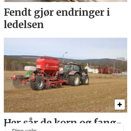
Fendt gjør endringer i
ledelsen
Her sår de korn og fang­