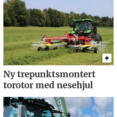
Ny trepunkts­montert
torotor med nesehjul