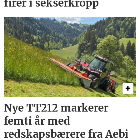
firer i sekserkropp
Nye TT212 markerer
femti år­ med
redskapsbærere fra Aebi