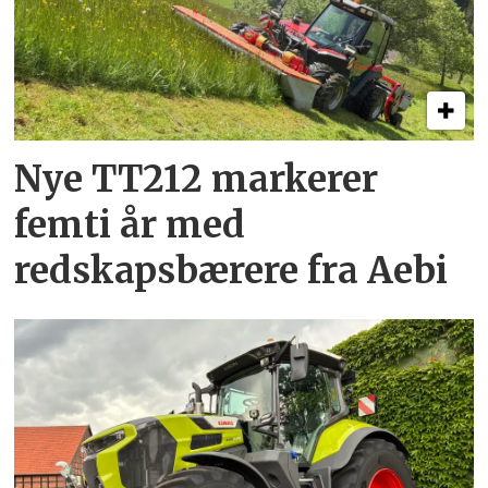
Nye TT212 markerer
femti år­ med
redskapsbærere fra Aebi