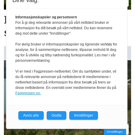
Dine valg:
Kramp tar inn
Informasjonskapsler og personvern
For å gi deg relevante annonser på vårt nettsted bruker vi
informasjon fra ditt besøk på vårt nettsted. Du kan reservere
strømapparater med app
deg mot dette under "Innstillinger".
For øvrig bruker vi informasjonskapsler og lignende verktøy for
analyse, for å sammenligne nettlesere, tilpasse innhold til deg
GARDSANALYSE:
og for å utvikle og tilby nødvendig funksjonalitet. Les mer i vår
personvernerklæring.
Vi er med i Fagpressen-nettverket. Om du samtykker under, vil
du få relevante annonser på nettstedene til medlemmene i
nettverket basert på informasjon fra dine besøk på tvers av
disse nettstedene. En oversikt over medlemmene finner du på
Fagpressen.no.
Avvis alle
Godta
Innstillinger
Innstillinger