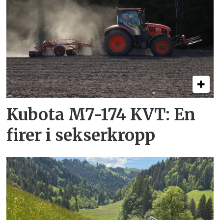
Kubota M7-174 KVT: En
firer i sekserkropp