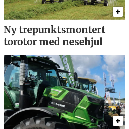
Ny trepunkts­montert
torotor med nesehjul