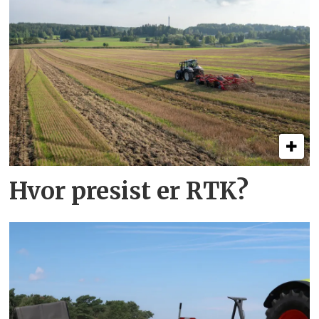
Hvor presist er RTK?