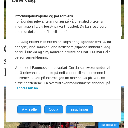
Dine valg:
Informasjonskapsler og personvern
For å gi deg relevante annonser på vårt nettsted bruker vi
informasjon fra ditt besøk på vårt nettsted. Du kan reservere
deg mot dette under "Innstillinger".
For øvrig bruker vi informasjonskapsler og lignende verktøy for
Oppgradert Boss og Profi
analyse, for å sammenligne nettlesere, tilpasse innhold til deg
og for å utvikle og tilby nødvendig funksjonalitet. Les mer i vår
skal gi mer kapasitet og
personvernerklæring.
Vi er med i Fagpressen-nettverket. Om du samtykker under, vil
komfort
du få relevante annonser på nettstedene til medlemmene i
nettverket basert på informasjon fra dine besøk på tvers av
disse nettstedene. En oversikt over medlemmene finner du på
Fagpressen.no.
Avvis alle
Godta
Innstillinger
Innstillinger