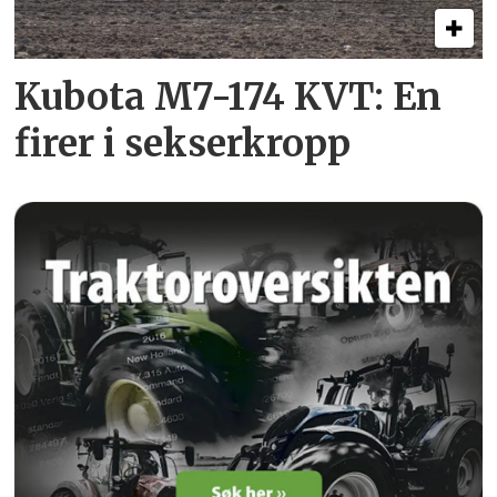
Kubota M7-174 KVT: En
firer i sekserkropp