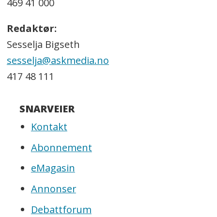
469 41 000
Redaktør:
Sesselja Bigseth
sesselja@askmedia.no
417 48 111
SNARVEIER
Kontakt
Abonnement
eMagasin
Annonser
Debattforum