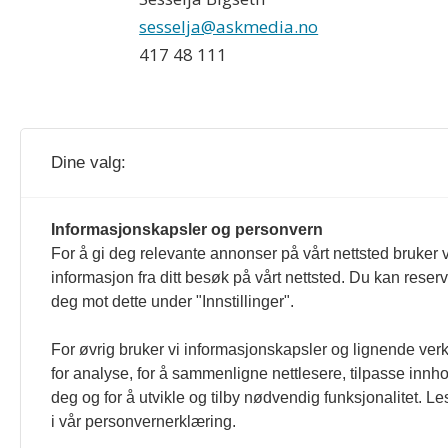
sesselja@askmedia.no
417 48 111
Dine valg:
Bedre Gardsdrift og gardsdrift.no redig
Informasjonskapsler og personvern
For å gi deg relevante annonser på vårt nettsted bruker v
er formulert i Norsk Presseforbunds 
informasjon fra ditt besøk på vårt nettsted. Du kan reser
deg mot dette under "Innstillinger".
For øvrig bruker vi informasjonskapsler og lignende ver
for analyse, for å sammenligne nettlesere, tilpasse innhol
deg og for å utvikle og tilby nødvendig funksjonalitet. L
i vår personvernerklæring.