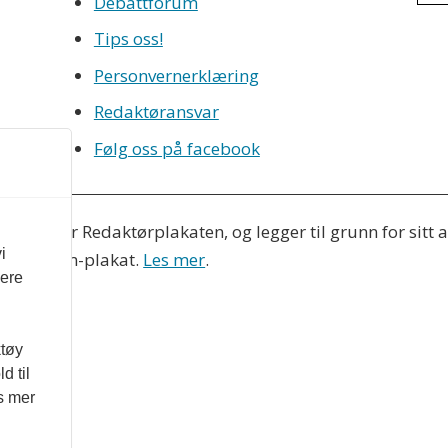
Debattforum
Tips oss!
Personvernerklæring
Redaktøransvar
Følg oss på facebook
eres etter Redaktørplakaten, og legger til grunn for sitt
i
Vær Varsom-plakat.
Les mer
.
vere
ktøy
d til
es mer