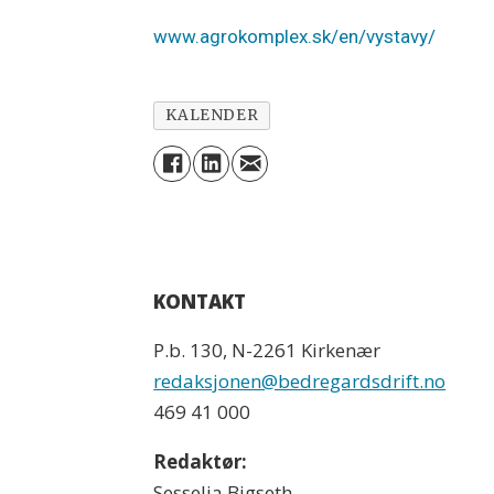
www.agrokomplex.sk/en/vystavy/
KALENDER
KONTAKT
P.b. 130, N-2261 Kirkenær
redaksjonen@bedregardsdrift.no
469 41 000
Redaktør:
Sesselja Bigseth