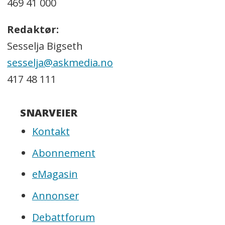
469 41 000
Redaktør:
Sesselja Bigseth
sesselja@askmedia.no
417 48 111
SNARVEIER
Kontakt
Abonnement
eMagasin
Annonser
Debattforum