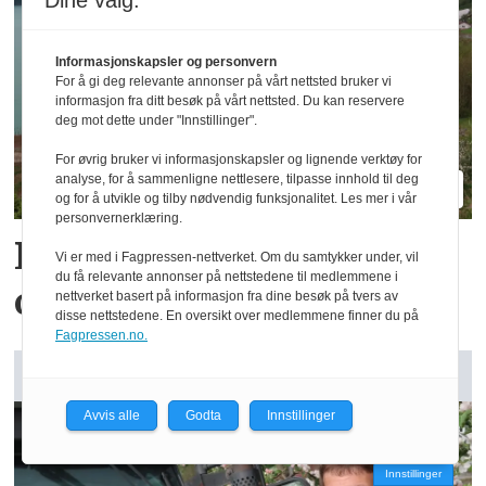
Dine valg:
Informasjonskapsler og personvern
For å gi deg relevante annonser på vårt nettsted bruker vi
informasjon fra ditt besøk på vårt nettsted. Du kan reservere
deg mot dette under "Innstillinger".
For øvrig bruker vi informasjonskapsler og lignende verktøy for
analyse, for å sammenligne nettlesere, tilpasse innhold til deg
og for å utvikle og tilby nødvendig funksjonalitet. Les mer i vår
personvernerklæring.
Reidar har million­
Vi er med i Fagpressen-nettverket. Om du samtykker under, vil
du få relevante annonser på nettstedene til medlemmene i
omsetning fra 75 dekar
nettverket basert på informasjon fra dine besøk på tvers av
disse nettstedene. En oversikt over medlemmene finner du på
Fagpressen.no.
GARDSANALYSE: Vår kommentar
Avvis alle
Godta
Innstillinger
Innstillinger