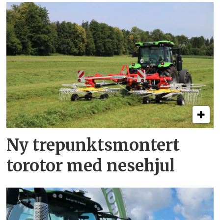
Ny trepunkts­montert
torotor med nesehjul