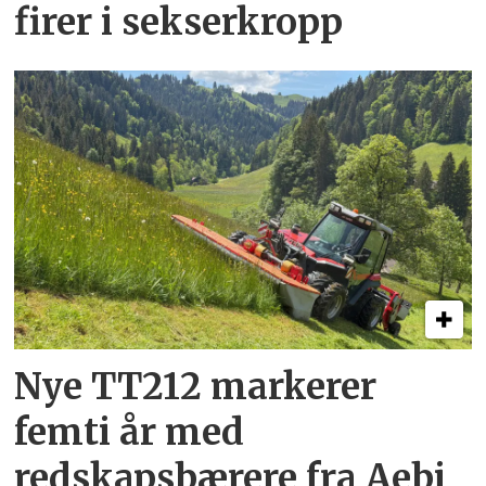
firer i sekserkropp
Nye TT212 markerer
femti år­ med
redskapsbærere fra Aebi