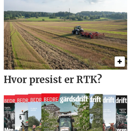
Hvor presist er RTK?