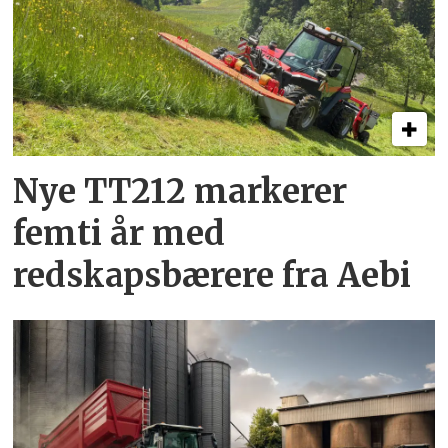
Nye TT212 markerer
femti år­ med
redskapsbærere fra Aebi