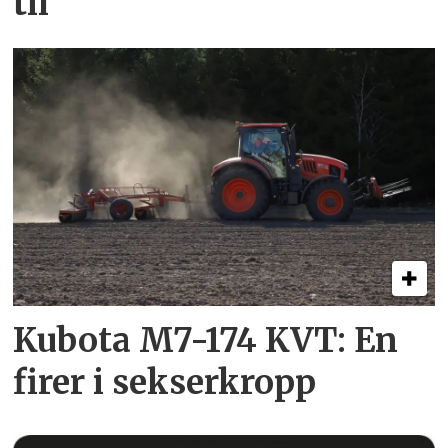
til
Kubota M7-174 KVT: En
firer i sekserkropp