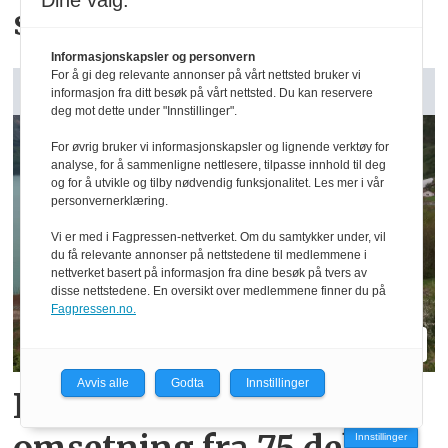
Dine valg:
strømapparater med app
Informasjonskapsler og personvern
For å gi deg relevante annonser på vårt nettsted bruker vi
GARDSANALYSE:
informasjon fra ditt besøk på vårt nettsted. Du kan reservere
deg mot dette under "Innstillinger".
For øvrig bruker vi informasjonskapsler og lignende verktøy for
analyse, for å sammenligne nettlesere, tilpasse innhold til deg
og for å utvikle og tilby nødvendig funksjonalitet. Les mer i vår
personvernerklæring.
Vi er med i Fagpressen-nettverket. Om du samtykker under, vil
du få relevante annonser på nettstedene til medlemmene i
nettverket basert på informasjon fra dine besøk på tvers av
disse nettstedene. En oversikt over medlemmene finner du på
Fagpressen.no.
Avvis alle
Godta
Innstillinger
Reidar har million­
Innstillinger