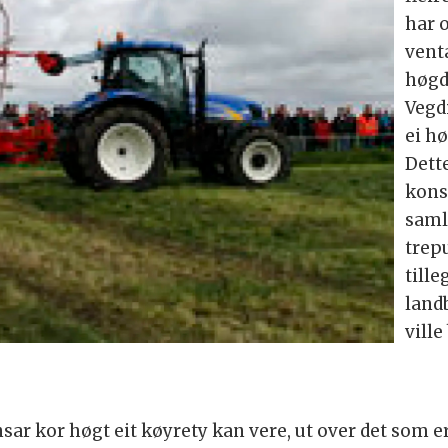
har o
venta
høgd
Vegdi
ei hø
Dett
kons
saml
trep
tille
land
ville
sar kor høgt eit køyrety kan vere, ut over det som er