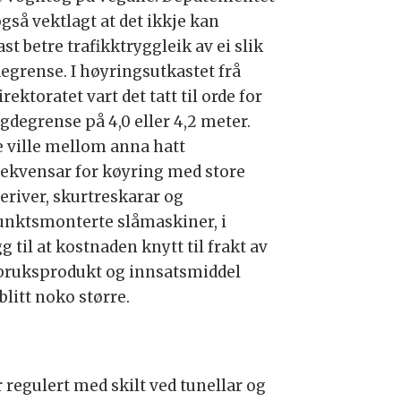
gså vektlagt at det ikkje kan
st betre trafikktryggleik av ei slik
egrense. I høyringsutkastet frå
rektoratet vart det tatt til orde for
gdegrense på 4,0 eller 4,2 meter.
e ville mellom anna hatt
ekvensar for køyring med store
eriver, skurtreskarar og
unktsmonterte slåmaskiner, i
gg til at kostnaden knytt til frakt av
bruksprodukt og innsatsmiddel
 blitt noko større.
 regulert med skilt ved tunellar og