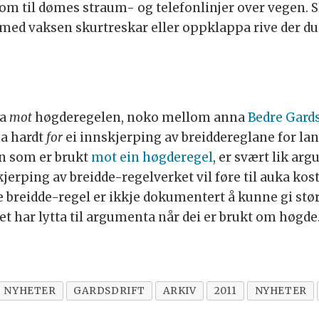
 til dømes straum- og telefonlinjer over vegen. Slik
med vaksen skurtreskar eller oppklappa rive der du
pa
mot
høgderegelen, noko mellom anna
Bedre Gardsd
a hardt
for
ei innskjerping av breiddereglane for lan
en som er brukt
mot ein høgderegel
, er svært lik a
skjerping av breidde-regelverket vil føre til auka ko
 breidde-regel er ikkje dokumentert å kunne gi stør
t har lytta til argumenta når dei er brukt om høgde
NYHETER
GARDSDRIFT
ARKIV
2011
NYHETER