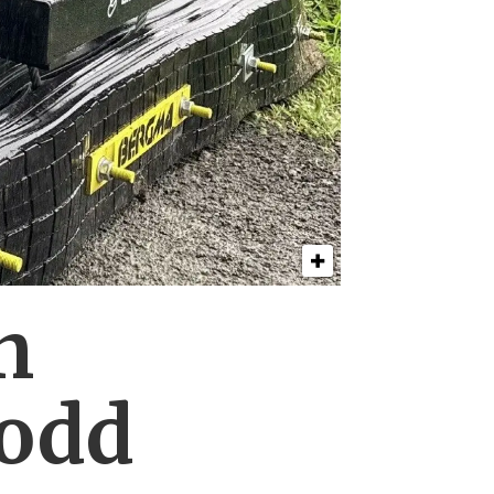
n
lodd