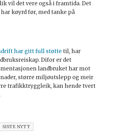
 vil det vere også i framtida. Det
 har køyrd før, med tanke på
rift har gitt full støtte
til, har
dbruksreiskap. Difor er det
rgumentasjonen landbruket har mot
stnader, større miljøutslepp og meir
re trafikktryggleik, kan hende tvert
.
SISTE NYTT