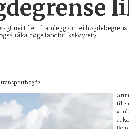
gdegrense li
agt nei til eit framlegg om ei høgdebegrensi
 også råka høge landbrukskøyrety.
 transporthøgde.
Grun
til e
vurd
auka
flei