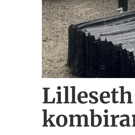
Lilleseth
kombi­ra