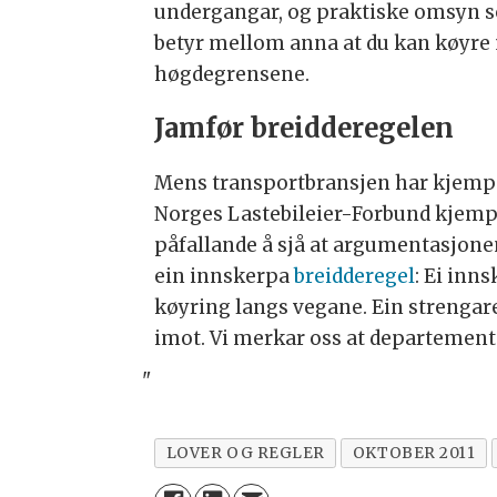
undergangar, og praktiske omsyn som
betyr mellom anna at du kan køyre 
høgdegrensene.
Jamfør breidderegelen
Mens transportbransjen har kjem
Norges Lastebileier-Forbund kjemp
påfallande å sjå at argumentasjon
ein innskerpa
breidderegel
: Ei inn
køyring langs vegane. Ein strengare
imot. Vi merkar oss at departemente
"
LOVER OG REGLER
OKTOBER 2011