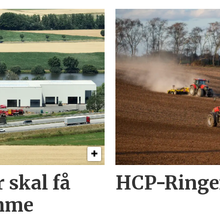
 skal få
HCP-Ringen
imme