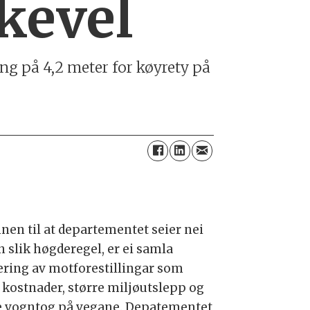
kevel
ng på 4,2 meter for køyrety på
nen til at departementet seier nei
in slik høgderegel, er ei samla
ering av motforestillingar som
 kostnader, større miljøutslepp og
re vogntog på vegane. Depatementet