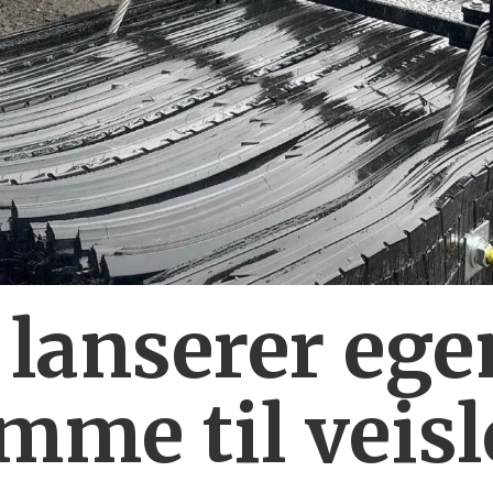
 lanserer ege
mme til veis