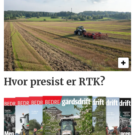
Hvor presist er RTK?