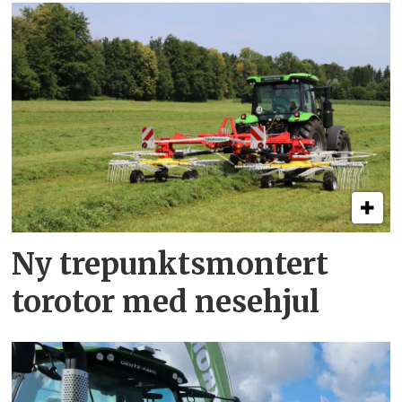
Ny trepunkts­montert
torotor med nesehjul