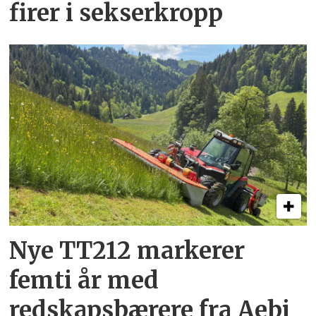
firer i sekserkropp
Nye TT212 markerer
femti år­ med
redskapsbærere fra Aebi