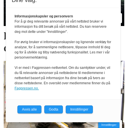
Dine valg:
Informasjonskapsler og personvern
For å gi deg relevante annonser på vårt nettsted bruker vi
informasjon fra ditt besøk på vårt nettsted. Du kan reservere
deg mot dette under "Innstillinger".
Hvilke merker er størst i
For øvrig bruker vi informasjonskapsler og lignende verktøy for
ditt fylke?
analyse, for å sammenligne nettlesere, tilpasse innhold til deg
og for å utvikle og tilby nødvendig funksjonalitet. Les mer i vår
personvernerklæring.
Vi er med i Fagpressen-nettverket. Om du samtykker under, vil
du få relevante annonser på nettstedene til medlemmene i
nettverket basert på informasjon fra dine besøk på tvers av
disse nettstedene. En oversikt over medlemmene finner du på
Fagpressen.no.
Avvis alle
Godta
Innstillinger
Innstillinger