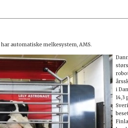
n har automatiske melkesystem, AMS.
Danm
stør
robo
årss
i Da
14,3 
Sver
bese
Finl