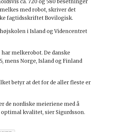
oldsvis ca. 720 og 580 besetninger
melkes med robot, skriver det
ke fagtidsskriftet Bovilogisk.
højskolen i Island og Videncentret
se har melkerobot. De danske
1,5, mens Norge, Island og Finland
t betyr at det for de aller fleste er
der de nordiske meieriene med å
optimal kvalitet, sier Sigurdsson.