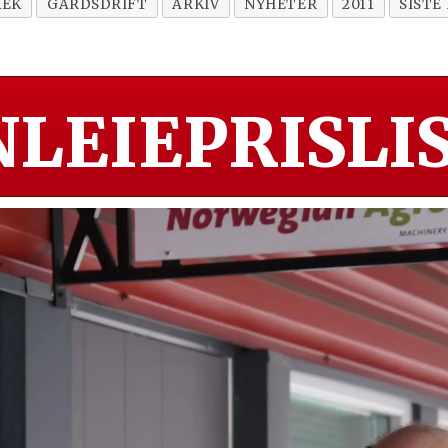
MEK
GARDSDRIFT
ARKIV
NYHETER
2011
SISTE
LEIEPRISLIS