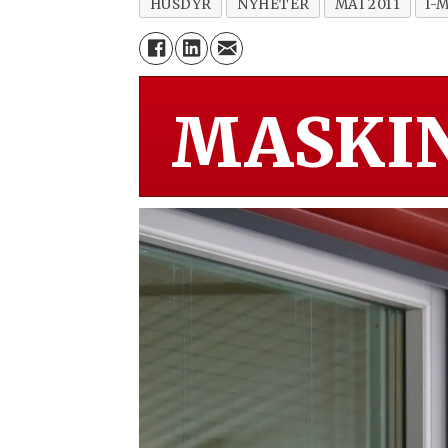
HUSDYR
NYHETER
MAI 2011
I-
MASKIN