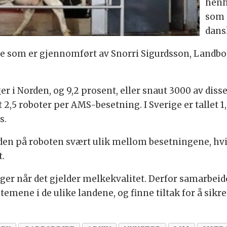
henh
som 
dans
se som er gjennomført av Snorri Sigurdsson, Landbo
er i Norden, og 9,2 prosent, eller snaut 3000 av dis
t 2,5 roboter per AMS-besetning. I Sverige er tallet 
s.
en på roboten svært ulik mellom besetningene, hvilke
t.
nger når det gjelder melkekvalitet. Derfor samarbei
ene i de ulike landene, og finne tiltak for å sikre 