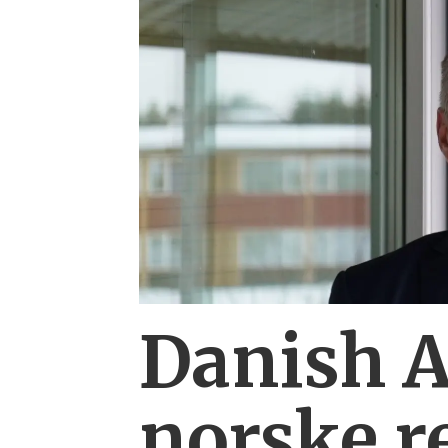
Danish 
norske r