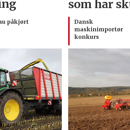
ding
som har sk
au påkjørt
Dansk
maskinimportør
konkurs