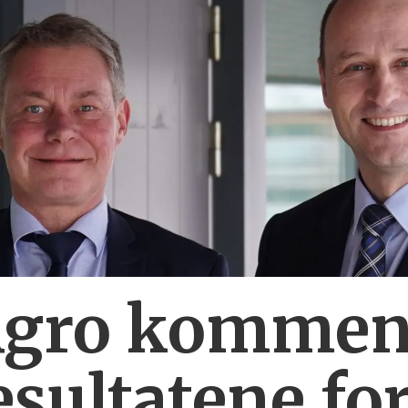
Agro komment
esultatene fo