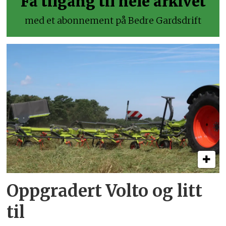
Få tilgang til hele arkivet
med et abonnement på Bedre Gardsdrift
Oppgradert Volto og litt
til