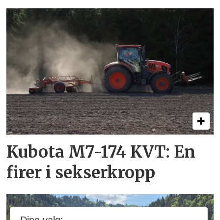
Kubota M7-174 KVT: En
firer i sekserkropp