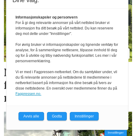
Dine valg:
Informasjonskapsler og personvern
For å gi deg relevante annonser på vårt nettsted bruker vi
informasjon fra ditt besøk på vårt nettsted. Du kan reservere
deg mot dette under "Innstillinger".
For øvrig bruker vi informasjonskapsler og lignende verktøy for
analyse, for å sammenligne nettlesere, tilpasse innhold til deg
og for å utvikle og tilby nødvendig funksjonalitet. Les mer i vår
personvernerklæring.
Nye TT212 markerer
Vi er med i Fagpressen-nettverket. Om du samtykker under, vil
du få relevante annonser på nettstedene til medlemmene i
femti år­ med
nettverket basert på informasjon fra dine besøk på tvers av
disse nettstedene. En oversikt over medlemmene finner du på
Fagpressen.no.
redskapsbærere fra Aebi
Avvis alle
Godta
Innstillinger
Innstillinger