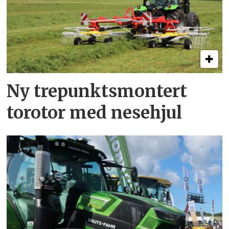
Ny trepunkts­montert
torotor med nesehjul