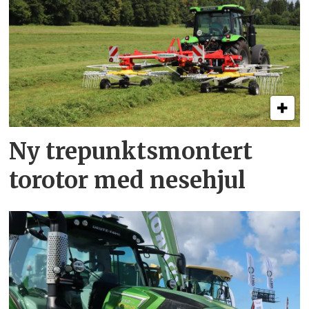
Ny trepunkts­montert
torotor med nesehjul