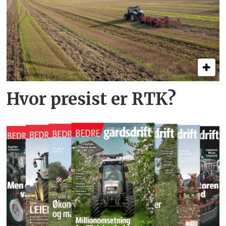
Hvor presist er RTK?