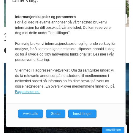
Dine valg:
Informasjonskapsler og personvern
For å gi deg relevante annonser på vårt nettsted bruker vi
informasjon fra ditt besøk på vårt nettsted. Du kan reservere
deg mot dette under "Innstillinger".
300 kroner timen med
For øvrig bruker vi informasjonskapsler og lignende verktøy for
epler og moreller
analyse, for å sammenligne nettlesere, tilpasse innhold til deg
og for å utvikle og tilby nødvendig funksjonalitet. Les mer i vår
personvernerklæring.
Vi er med i Fagpressen-nettverket. Om du samtykker under, vil
du få relevante annonser på nettstedene til medlemmene i
nettverket basert på informasjon fra dine besøk på tvers av
disse nettstedene. En oversikt over medlemmene finner du på
Fagpressen.no.
Avvis alle
Godta
Innstillinger
Innstillinger