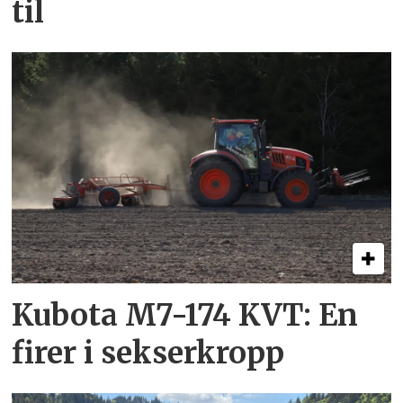
til
Kubota M7-174 KVT: En
firer i sekserkropp