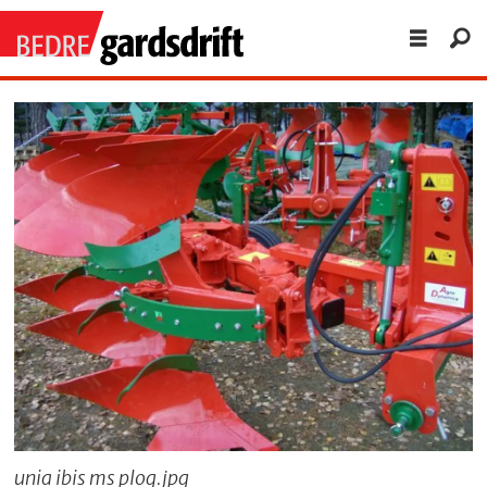
unia ibis ms plog.jpg