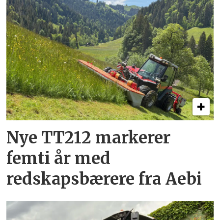
Nye TT212 markerer
femti år­ med
redskapsbærere fra Aebi