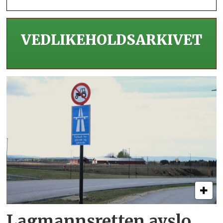
VEDLIKEHOLDS­ARKIVET
Lagmannsretten avslo