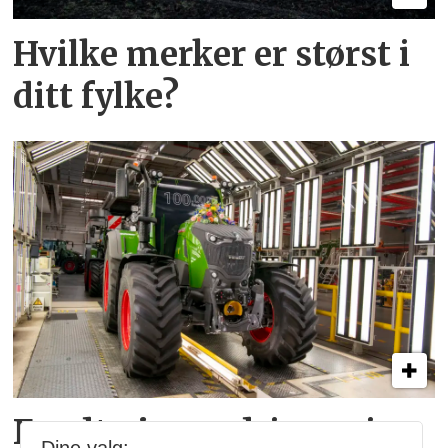
Hvilke merker er størst i
ditt fylke?
Fendt gjør endringer i