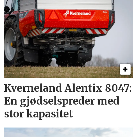
Kverneland Alentix 8047:
En gjødsel­spreder med
stor kapasitet