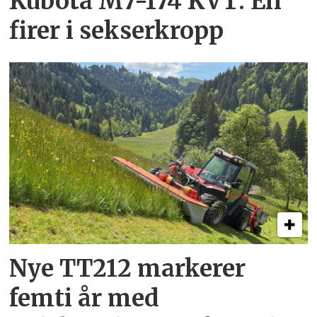
Kubota M7-174 KVT: En
firer i sekserkropp
Nye TT212 markerer
femti år­ med