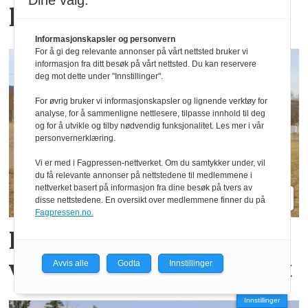
Dine valg:
ledelsen
Informasjonskapsler og personvern
For å gi deg relevante annonser på vårt nettsted bruker vi
informasjon fra ditt besøk på vårt nettsted. Du kan reservere
deg mot dette under "Innstillinger".
For øvrig bruker vi informasjonskapsler og lignende verktøy for
analyse, for å sammenligne nettlesere, tilpasse innhold til deg
og for å utvikle og tilby nødvendig funksjonalitet. Les mer i vår
personvernerklæring.
Vi er med i Fagpressen-nettverket. Om du samtykker under, vil
du få relevante annonser på nettstedene til medlemmene i
nettverket basert på informasjon fra dine besøk på tvers av
disse nettstedene. En oversikt over medlemmene finner du på
Fagpressen.no.
Her sår de korn og fang­
vekster i samme overfart
Avvis alle
Godta
Innstillinger
Innstillinger