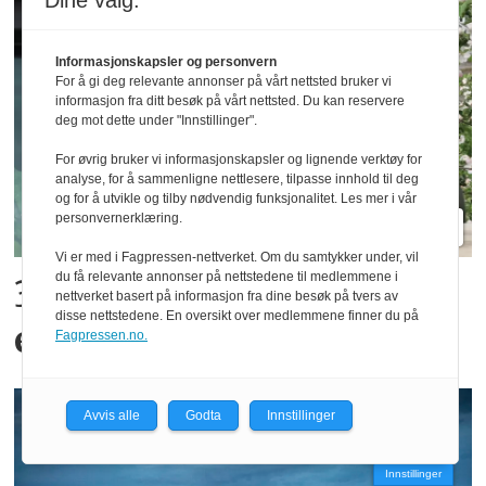
Dine valg:
Informasjonskapsler og personvern
For å gi deg relevante annonser på vårt nettsted bruker vi
informasjon fra ditt besøk på vårt nettsted. Du kan reservere
deg mot dette under "Innstillinger".
For øvrig bruker vi informasjonskapsler og lignende verktøy for
analyse, for å sammenligne nettlesere, tilpasse innhold til deg
og for å utvikle og tilby nødvendig funksjonalitet. Les mer i vår
personvernerklæring.
Vi er med i Fagpressen-nettverket. Om du samtykker under, vil
du få relevante annonser på nettstedene til medlemmene i
300 kroner timen med
nettverket basert på informasjon fra dine besøk på tvers av
disse nettstedene. En oversikt over medlemmene finner du på
epler og moreller
Fagpressen.no.
Avvis alle
Godta
Innstillinger
Innstillinger