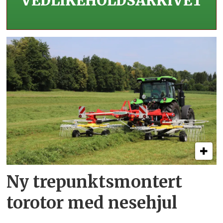
VEDLIKEHOLDS­ARKIVET
Ny trepunkts­montert
torotor med nesehjul