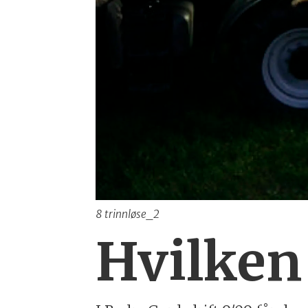
8 trinnløse_2
Hvilken 