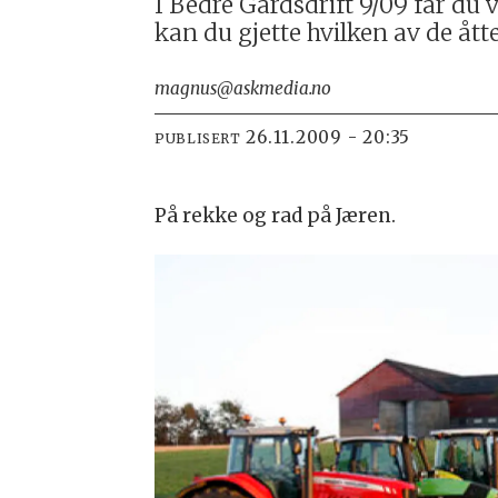
I Bedre Gardsdrift 9/09 får du v
kan du gjette hvilken av de ått
magnus@askmedia.no
26.11.2009 - 20:35
PUBLISERT
På rekke og rad på Jæren.