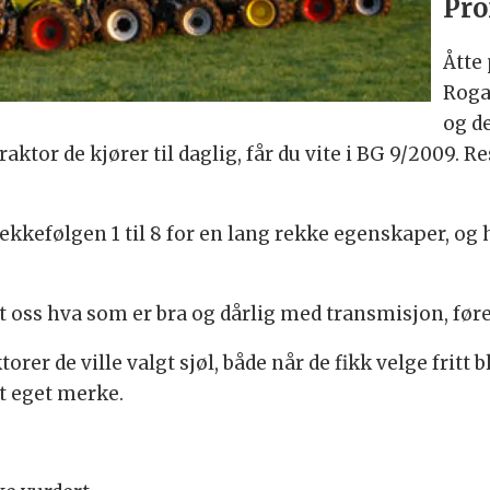
Pro
Åtte 
Roga
og d
traktor de kjører til daglig, får du vite i BG 9/2009. 
ekkefølgen 1 til 8 for en lang rekke egenskaper, og ha
alt oss hva som er bra og dårlig med transmisjon, før
torer de ville valgt sjøl, både når de fikk velge fritt 
tt eget merke.