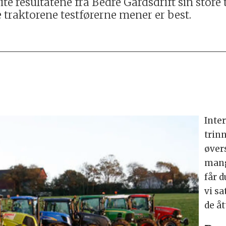
ite resultatene fra Bedre Gardsdrift sin store 
e traktorene testførerne mener er best.
Inter
trin
øvers
mang
får d
vi s
de åt