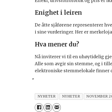
Effekt, drivstofforbruk og pris er ik
Enighet i leiren
De åtte sjåførene representerer hve
i sine vurderinger. Her er merkelojal
Hva mener du?
Nå inviterer vi til en uhøytidelig 
Alle som avgir sin stemme, og i til
elektroniske stemmelokale finner
"
NYHETER
NYHETER
NOVEMBER 2