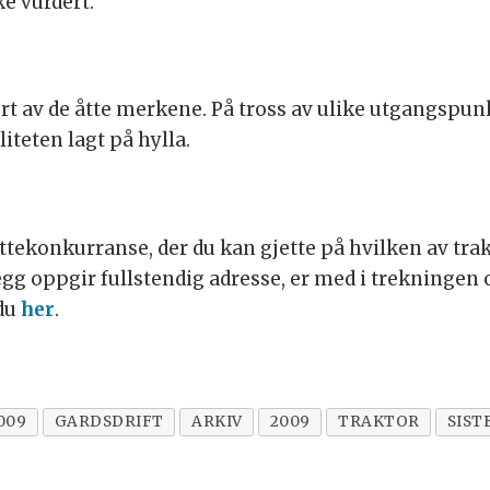
ke vurdert.
rt av de åtte merkene. På tross av ulike utgangspun
iteten lagt på hylla.
gjettekonkurranse, der du kan gjette på hvilken av t
legg oppgir fullstendig adresse, er med i trekningen 
 du
her
.
009
GARDSDRIFT
ARKIV
2009
TRAKTOR
SIST