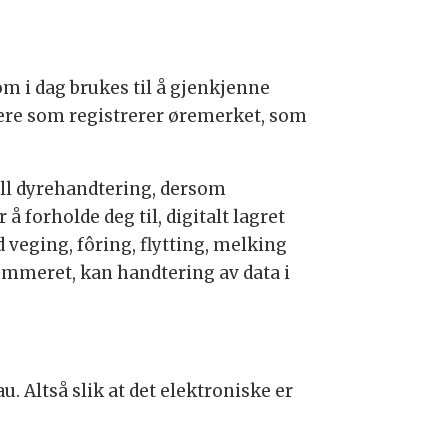
om i dag brukes til å gjenkjenne
esere som registrerer øremerket, som
uell dyrehandtering, dersom
forholde deg til, digitalt lagret
d veging, fôring, flytting, melking
dnummeret, kan handtering av data i
. Altså slik at det elektroniske er