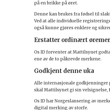
på en brikke på øret.
Denne kan brukes fra fødsel til slakt
Ved at alle individuelle registreri
også kunne gjøres enklere og sikrer
Erstatter ordinært øreme
Os ID forventer at Mattilsynet godtar
ene av de to påkrevde merkene.
Godkjent denne uka
Alle internasjonale godkjenninger p
skal Mattilsynet gi sin velsignelse
Os ID har Norgeslansering av merke
digital merking av storfe.