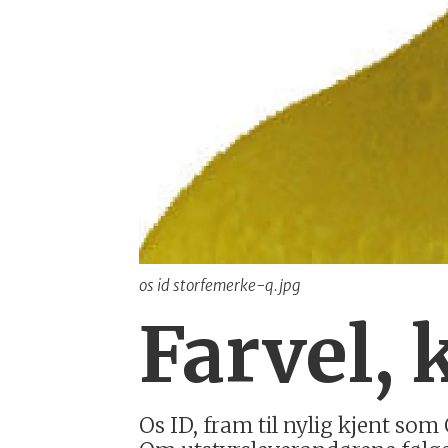
os id storfemerke-q.jpg
Farvel,
Os ID, fram til nylig kjent som