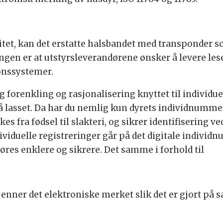
itet, kan det erstatte halsbandet med transponder s
tningen er at utstyrsleverandørene ønsker å levere l
jonssystemer.
ig forenkling og rasjonalisering knyttet til individ
lasset. Da har du nemlig kun dyrets individnummer å 
s fra fødsel til slakteri, og sikrer identifisering ve
ndividuelle registreringer går på det digitale indivi
res enklere og sikrere. Det samme i forhold til
enner det elektroniske merket slik det er gjort på sau