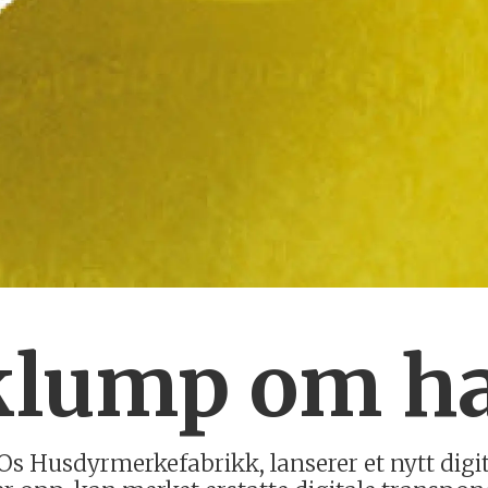
 klump om h
 Os Husdyrmerkefabrikk, lanserer et nytt digit