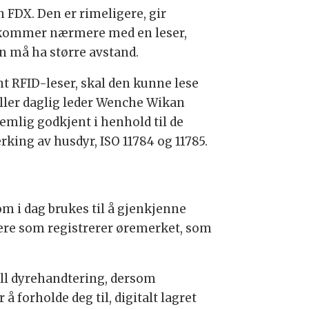
 FDX. Den er rimeligere, gir
re kommer nærmere med en leser,
en må ha større avstand.
t RFID-leser, skal den kunne lese
ller daglig leder Wenche Wikan
emlig godkjent i henhold til de
king av husdyr, ISO 11784 og 11785.
om i dag brukes til å gjenkjenne
esere som registrerer øremerket, som
uell dyrehandtering, dersom
forholde deg til, digitalt lagret