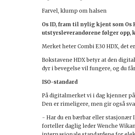
Farvel, klump om halsen
Os ID, fram til nylig kjent som Os
utstyrsleverandørene følger opp, 
Merket heter Combi E30 HDX, det er a
Bokstavene HDX betyr at den digital
dyr i bevegelse vil fungere, og du få
ISO-standard
På digitalmerket vi i dag kjenner p
Den er rimeligere, men gir også sva
- Har du en bærbar eller stasjonær
forteller daglig leder Wenche Wikan
internasjonale standardene for elek