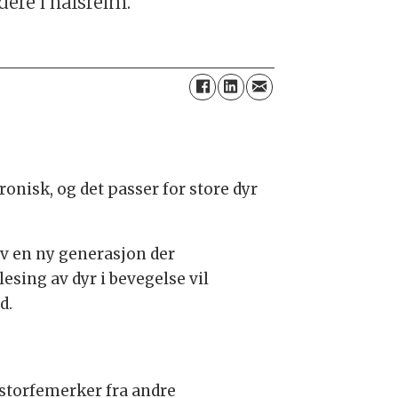
ere i halsreim.
onisk, og det passer for store dyr
av en ny generasjon der
lesing av dyr i bevegelse vil
d.
 storfemerker fra andre