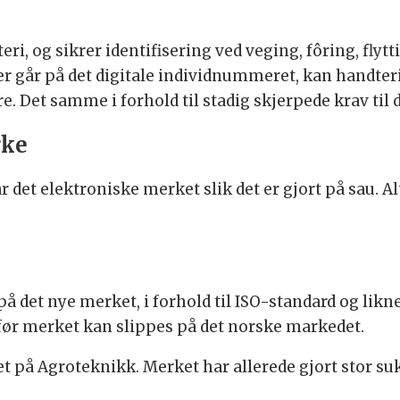
eri, og sikrer identifisering ved veging, fôring, flyt
nger går på det digitale individnummeret, kan handte
e. Det samme i forhold til stadig skjerpede krav ti
rke
 det elektroniske merket slik det er gjort på sau. Alt
å det nye merket, i forhold til ISO-standard og likn
, før merket kan slippes på det norske markedet.
t på Agroteknikk. Merket har allerede gjort stor su