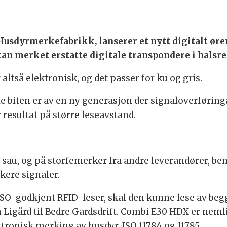
 Husdyrmerkefabrikk, lanserer et nytt digitalt ør
kan merket erstatte digitale transpondere i halsr
ltså elektronisk, og det passer for ku og gris.
e biten er av en ny generasjon der signaloverføringa 
r resultat på større leseavstand.
å sau, og på storfemerker fra andre leverandører, be
kere signaler.
 ISO-godkjent RFID-leser, skal den kunne lese av be
 Ligård til Bedre Gardsdrift. Combi E30 HDX er nemli
tronisk merking av husdyr, ISO 11784 og 11785.