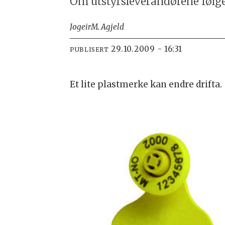
Om utstyrsleverandørene følger
Jogeir
M. Agjeld
29.10.2009 - 16:31
PUBLISERT
Et lite plastmerke kan endre drifta.