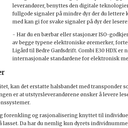
leverandører, benyttes den digitale teknologien
fullgode signaler på mindre dyr der du lette
med kan gi for svake signaler på dyr der leser
- Har du en bærbar eller stasjonær ISO-godkjen
av begge typene elektroniske øremerker, forte
Ligård til Bedre Gardsdrift. Combi E30 HDX er n
internasjonale standardene for elektronisk mer
er
itet, kan det erstatte halsbandet med transponder s
tningen er at utstyrsleverandørene ønsker å levere l
jonssystemer.
ig forenkling og rasjonalisering knyttet til individ
lasset. Da har du nemlig kun dyrets individnummer å 