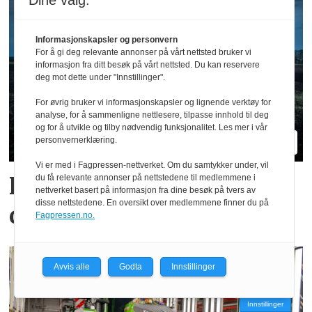
Dine valg:
Informasjonskapsler og personvern
For å gi deg relevante annonser på vårt nettsted bruker vi
informasjon fra ditt besøk på vårt nettsted. Du kan reservere
deg mot dette under "Innstillinger".
For øvrig bruker vi informasjonskapsler og lignende verktøy for
analyse, for å sammenligne nettlesere, tilpasse innhold til deg
og for å utvikle og tilby nødvendig funksjonalitet. Les mer i vår
personvernerklæring.
Vi er med i Fagpressen-nettverket. Om du samtykker under, vil
Hvilke merker er størst i
du få relevante annonser på nettstedene til medlemmene i
nettverket basert på informasjon fra dine besøk på tvers av
disse nettstedene. En oversikt over medlemmene finner du på
ditt fylke?
Fagpressen.no.
Avvis alle
Godta
Innstillinger
Innstillinger