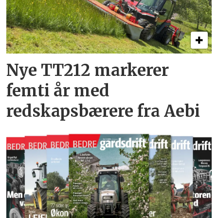
Nye TT212 markerer
femti år­ med
redskapsbærere fra Aebi