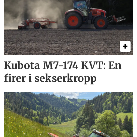
Kubota M7-174 KVT: En
firer i sekserkropp