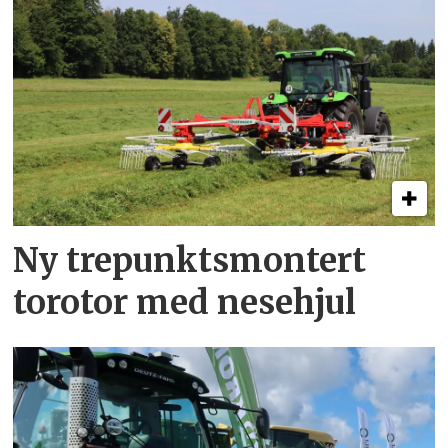
Ny trepunkts­montert
torotor med nesehjul