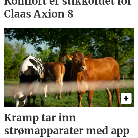
Komfort er stikkordet for
Claas Axion 8
Kramp tar inn
strømapparater med app