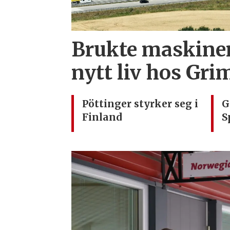
Brukte maskiner
nytt liv hos Gr
Pöttinger styrker seg i
G
Finland
S