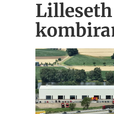
Lilleseth
kombi­ra