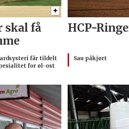
 skal få
HCP-Ringen
imme
ardsysteri får tildelt
Sau påkjørt
pesialitet for øl-ost