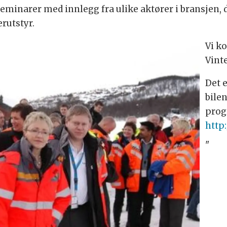
gseminarer med innlegg fra ulike aktører i bransjen,
erutstyr.
Vi k
Vint
Det e
bile
prog
http
"