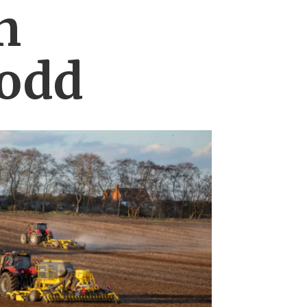
n
lodd