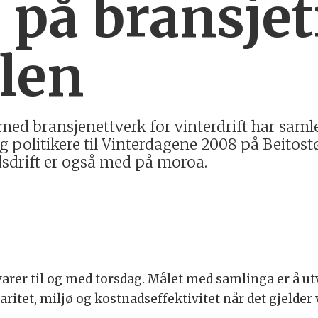
s på bransjet
ølen
med bransjenettverk for vinterdrift har saml
og politikere til Vinterdagene 2008 på Beitos
sdrift er også med på moroa.
arer til og med torsdag. Målet med samlinga er å u
itet, miljø og kostnadseffektivitet når det gjelder 