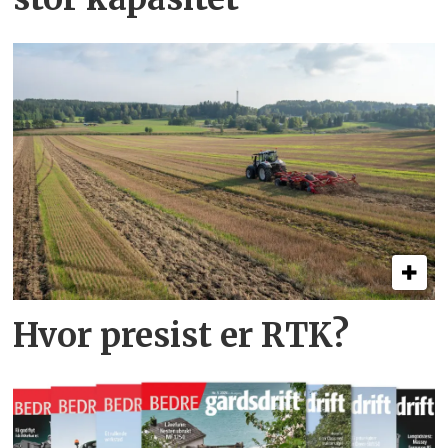
Hvor presist er RTK?