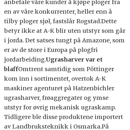
anbefale våre kunder å kjøpe ploger fra
en av våre konkurrenter, heller enn å
tilby ploger sjøl, fastslår Rogstad.Dette
betyr ikke at A-K blir uten utstyr som går
i jorda. Det satses tungt på Amazone, som
er av de store i Europa på plogfri
jordarbeiding.
Ugrasharver var et
blaff
Omtrent samtidig som Pöttinger
kom inn i sortimentet, overtok A-K
maskiner agenturet på Hatzenbichler
ugrasharver, frøaggregater og ymse
utstyr for øvrig mekanisk ugraskamp.
Tidligere ble disse produktene importert
av Landbruksteknikk i Osmarka.På