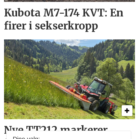
Kubota M7-174 KVT: En
firer i sekserkropp
Nye TT212 markerer