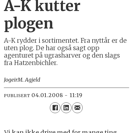
A-K kutter
plogen
A-K rydder i sortimentet. Fra nyttår er de
uten plog. De har også sagt opp
agenturet på ugrasharver og den slags
fra Hatzenbichler.
Jogeir
M. Agjeld
04.01.2008 - 11:19
PUBLISERT
Vi kan ikke drive med for mange ting