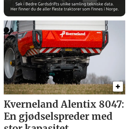
Kverneland Alentix 8047:
En gjødsel­spreder med
stor kapasitet