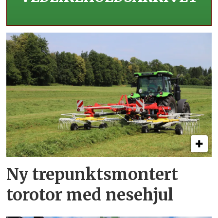
Ny trepunkts­montert
torotor med nesehjul