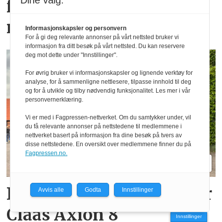
Dine valg:
femti år­ med
redskapsbærere fra Aebi
Informasjonskapsler og personvern
For å gi deg relevante annonser på vårt nettsted bruker vi
informasjon fra ditt besøk på vårt nettsted. Du kan reservere
deg mot dette under "Innstillinger".
For øvrig bruker vi informasjonskapsler og lignende verktøy for
analyse, for å sammenligne nettlesere, tilpasse innhold til deg
og for å utvikle og tilby nødvendig funksjonalitet. Les mer i vår
personvernerklæring.
Vi er med i Fagpressen-nettverket. Om du samtykker under, vil
du få relevante annonser på nettstedene til medlemmene i
nettverket basert på informasjon fra dine besøk på tvers av
disse nettstedene. En oversikt over medlemmene finner du på
Fagpressen.no.
Komfort er stikkordet for
Avvis alle
Godta
Innstillinger
Claas Axion 8
Innstillinger