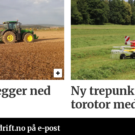
egger ned
Ny trepunk
torotor me
rift.no på e-post