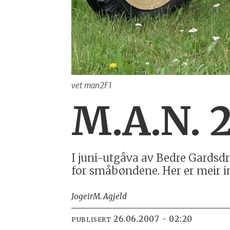
vet man2F1
M.A.N. 2
I juni-utgåva av Bedre Gardsdr
for småbøndene. Her er meir inf
Jogeir
M. Agjeld
26.06.2007 - 02:20
PUBLISERT