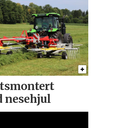
ts­montert
d nesehjul