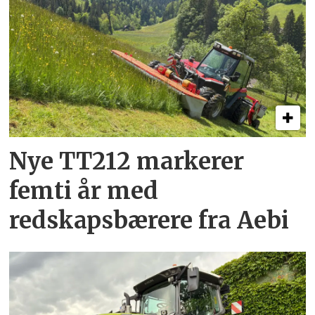
Nye TT212 markerer
femti år­ med
redskapsbærere fra Aebi