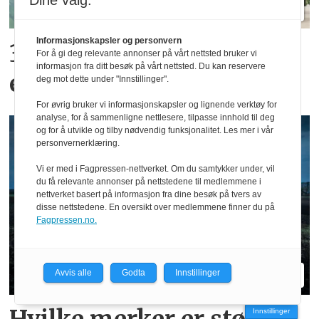
Dine valg:
Informasjonskapsler og personvern
300 kroner timen med
For å gi deg relevante annonser på vårt nettsted bruker vi
informasjon fra ditt besøk på vårt nettsted. Du kan reservere
epler og moreller
deg mot dette under "Innstillinger".
For øvrig bruker vi informasjonskapsler og lignende verktøy for
analyse, for å sammenligne nettlesere, tilpasse innhold til deg
og for å utvikle og tilby nødvendig funksjonalitet. Les mer i vår
personvernerklæring.
Vi er med i Fagpressen-nettverket. Om du samtykker under, vil
du få relevante annonser på nettstedene til medlemmene i
nettverket basert på informasjon fra dine besøk på tvers av
disse nettstedene. En oversikt over medlemmene finner du på
Fagpressen.no.
Avvis alle
Godta
Innstillinger
Innstillinger