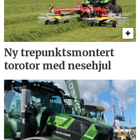
Ny trepunkts­montert
torotor med nesehjul