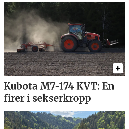
Kubota M7-174 KVT: En
firer i sekserkropp